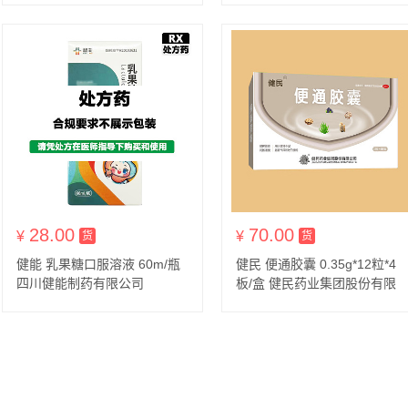
28.00
70.00
¥
货到付款
¥
货到付款
货
货
健能 乳果糖口服溶液 60m/瓶
健民 便通胶囊 0.35g*12粒*4
四川健能制药有限公司
板/盒 健民药业集团股份有限
公司