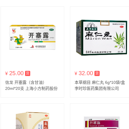
宣城市金芙蓉药业有限公司（原上海中瀚投
25.00
32.00
¥
货到付款
¥
货到付款
货
货
信龙 开塞露（含甘油）
本草纲目 麻仁丸 6g*10袋/盒
20ml*20支 上海小方制药股份
李时珍医药集团有限公司
有限公司