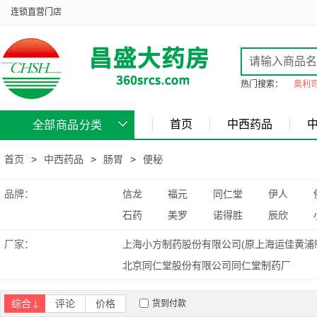
连锁直营门店
热门搜索：
奥利
首页
中西药品
全部商品分类
首页
>
中西药品
>
肠胃
>
便秘
品牌：
信龙
福元
同仁堂
伊人
石药
美罗
诺得胜
辰欣
厂家：
上海小方制药股份有限公司(原上海运佳黄浦
北京同仁堂股份有限公司同仁堂制药厂
李时珍医药集团有限公司
武汉太福制药
综合
评论
价格
货到付款
湖北午时药业股份有限公司
湖北诺得胜