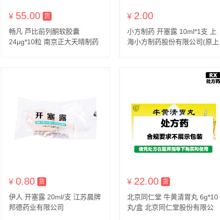
55.00
2.00
¥
货到付款
¥
货
畅凡 芦比前列酮软胶囊
小方制药 开塞露 10ml*1支 上
24μg*10粒 南京正大天晴制药
海小方制药股份有限公司(原上
有限公司
海运佳黄浦制药有限公司）
0.80
22.00
¥
货到付款
¥
货到付款
货
货
伊人 开塞露 20ml/支 江苏晨牌
北京同仁堂 牛黄清胃丸 6g*10
邦德药业有限公司
丸/盒 北京同仁堂股份有限公
司同仁堂制药厂