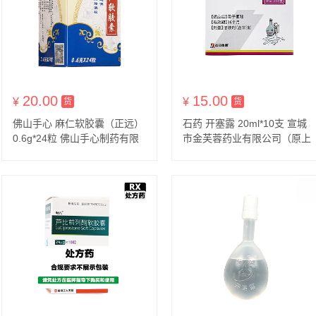
20.00
15.00
¥
货到付款
¥
货到付款
货
货
佛山手心 麻仁软胶囊（正远）
石药 开塞露 20ml*10支 宣城
0.6g*24粒 佛山手心制药有限
市金芙蓉药业有限公司（原上
公司
海中瀚投资集团宁国国安邦宁
药业有限公司）