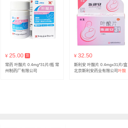
25.00
32.50
¥
货到付款
¥
货
常药 叶酸片 0.4mg*31片/瓶 常
斯利安 叶酸片 0.4mgx31片/盒
州制药厂有限公司
北京斯利安药业有限公司
叶酸
片用于预防胎儿先天性神经管
畸形；妊娠期、哺乳期妇女预
防用药。