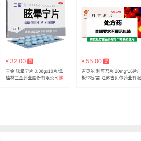
32.00
55.00
¥
货到付款
¥
货到付款
货
货
三金 眩晕宁片 0.38gx18片/盒
吉贝尔 利可君片 20mg*16片/
桂林三金药业股份有限公司
健
板*2板/盒 江苏吉贝尔药业有限
脾利湿、滋肾平肝。用于痰湿
公司
中阻，肝肾不足引起的头昏、
头晕。