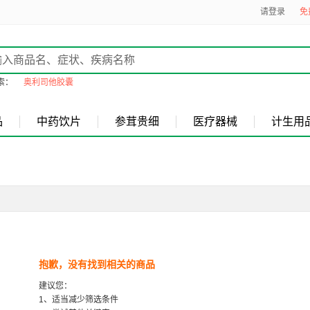
请登录
免
索：
奥利司他胶囊
品
中药饮片
参茸贵细
医疗器械
计生用
抱歉，没有找到相关的商品
建议您：
1、适当减少筛选条件