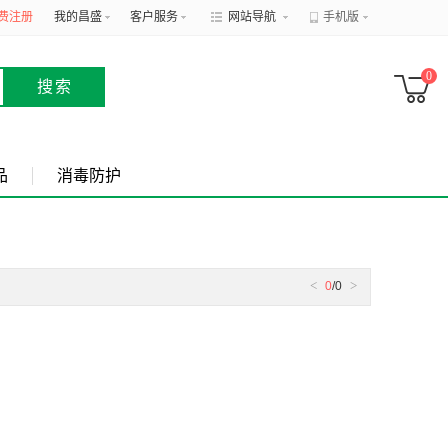
费注册
我的昌盛
客户服务
网站导航
手机版
0
搜索
品
消毒防护
<
>
0
/0