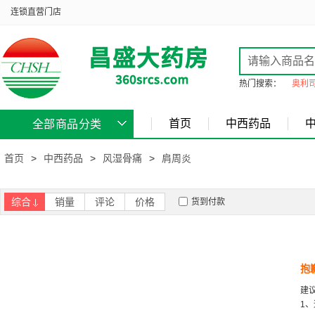
连锁直营门店
热门搜索：
奥利
首页
中西药品
全部商品分类
首页
>
中西药品
>
风湿骨痛
>
肩周炎
综合
销量
评论
价格
货到付款
抱
建
1