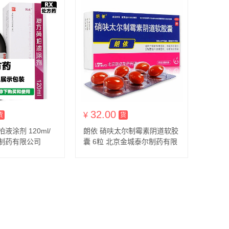
32.00
货到付款
¥
货到付款
货
货
液涂剂 120ml/
朗依 硝呋太尔制霉素阴道软胶
方制药有限公司
囊 6粒 北京金城泰尔制药有限
公司
细菌性阴道病、滴虫性阴
道炎、念珠菌性外阴阴道炎、
阴道混合感染。