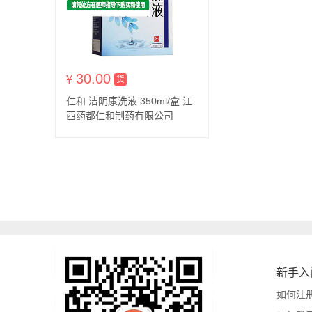
30.00
¥
货到付款
货
仁和 洁阴康洗液 350ml/盒 江
西药都仁和制药有限公司
新手入
如何注