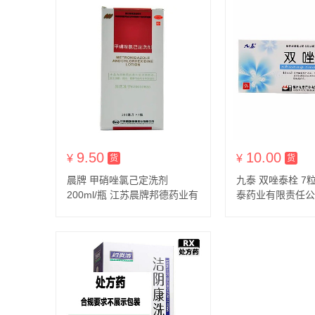
9.50
10.00
¥
货到付款
¥
货
货
货
晨牌 甲硝唑氯己定洗剂
九泰 双唑泰栓 7粒
200ml/瓶 江苏晨牌邦德药业有
泰药业有限责任公
限公司
用于细菌、滴虫引起的
各种阴道炎。