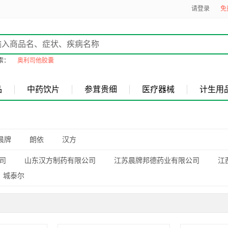
请登录
免
索：
奥利司他胶囊
品
中药饮片
参茸贵细
医疗器械
计生用
晨牌
朗依
汉方
司
山东汉方制药有限公司
江苏晨牌邦德药业有限公司
江
城泰尔