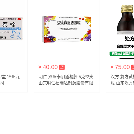
40.00
75.00
到付款
¥
货到付款
¥
货
/盒 锦州九
明仁 双唑泰阴道凝胶 5克*2支
汉方 复方黄柏
司
山东明仁福瑞达制药股份有限
瓶 山东汉
公司