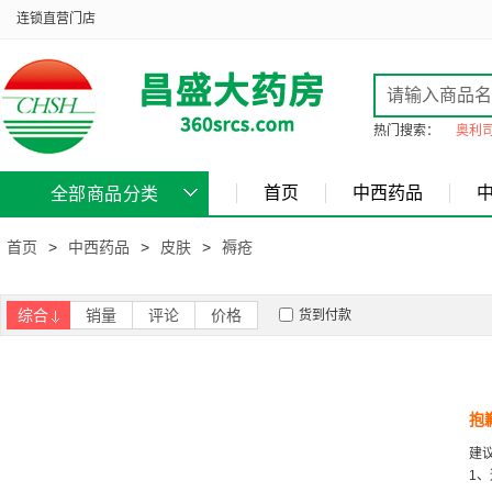
连锁直营门店
热门搜索：
奥利
首页
中西药品
全部商品分类
首页
>
中西药品
>
皮肤
>
褥疮
综合
销量
评论
价格
货到付款
抱
建
1