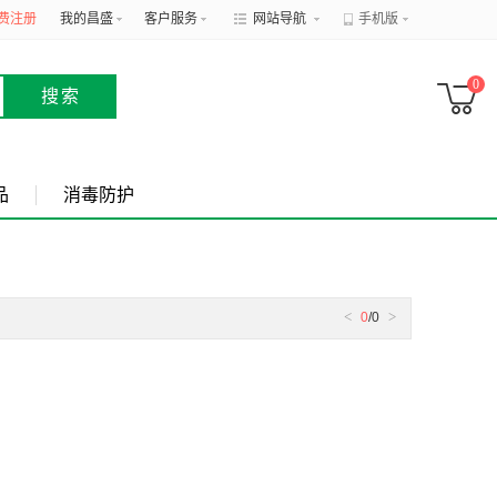
费注册
我的昌盛
客户服务
网站导航
手机版
0
搜索
品
消毒防护
<
>
0
/0