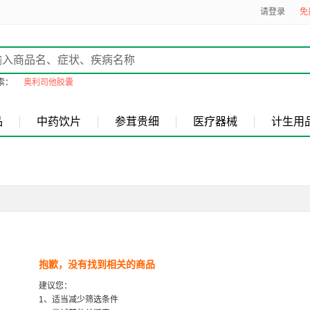
请登录
免
索：
奥利司他胶囊
品
中药饮片
参茸贵细
医疗器械
计生用
抱歉，没有找到相关的商品
建议您：
1、适当减少筛选条件