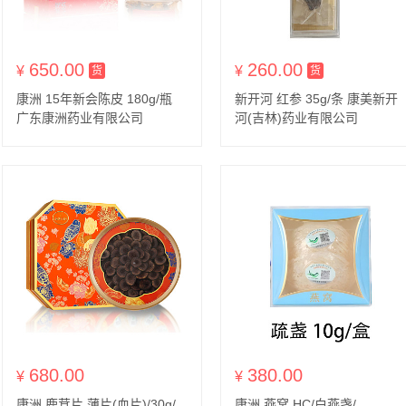
650.00
260.00
¥
货到付款
¥
货到付款
货
货
康洲 15年新会陈皮 180g/瓶
新开河 红参 35g/条 康美新开
广东康洲药业有限公司
河(吉林)药业有限公司
680.00
380.00
¥
¥
康洲 鹿茸片 薄片(血片)/30g/
康洲 燕窝 HC/白燕盏/