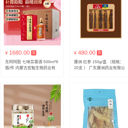
1680.00
480.00
¥
货到付款
¥
货到付款
货
货
东阿阿胶 七味苁蓉酒 500ml*6
康洲 红参 150g/盒 （规格：
瓶/件 内蒙古宏魁生物药业有
20支 ） 广东康洲药业有限公
限公司
司