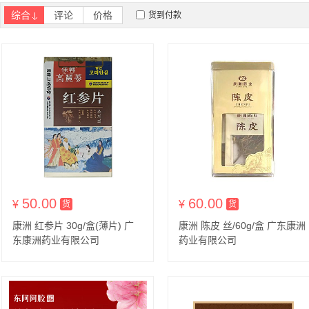
综合
评论
价格
货到付款
50.00
60.00
¥
货到付款
¥
货到付款
货
货
康洲 红参片 30g/盒(薄片) 广
康洲 陈皮 丝/60g/盒 广东康洲
东康洲药业有限公司
药业有限公司