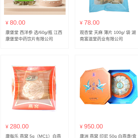
80.00
78.00
¥
¥
康堡堂 西洋参 选/60g/瓶 江西
观杏堂 天麻 薄片 100g/ 袋 湖
康堡堂中药饮片有限公司
南富滋堂药业有限公司
280.00
950.00
¥
¥
康每乐 燕窝 5g（MC1）白燕
康洲 燕窝 印尼 50g 白燕盏/盒