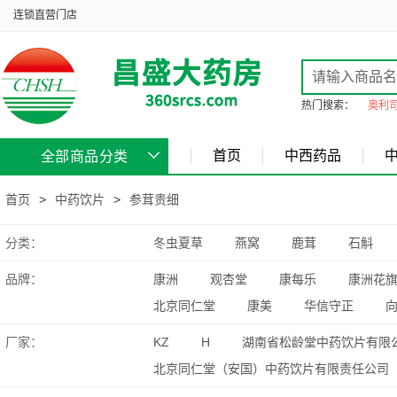
连锁直营门店
热门搜索：
奥利
首页
中西药品
全部商品分类
首页
>
中药饮片
>
参茸贵细
分类：
冬虫夏草
燕窝
鹿茸
石斛
品牌：
康洲
观杏堂
康每乐
康洲花
北京同仁堂
康美
华信守正
厂家：
KZ
H
湖南省松龄堂中药饮片有限
北京同仁堂（安国）中药饮片有限责任公司
江苏华洪药业科技有限公司
j
j