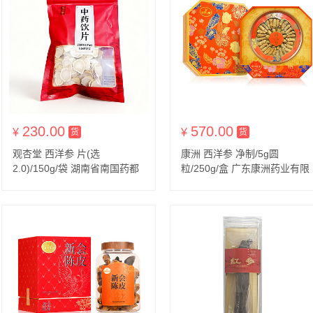
230.00
570.00
¥
货到付款
¥
货到付款
货
货
观杏堂 西洋参 片(选
康洲 西洋参 净制/5g圆
2.0)/150g/袋 湖南省南国药都
粒/250g/盒 广东康洲药业有限
中药饮片有限公司
公司