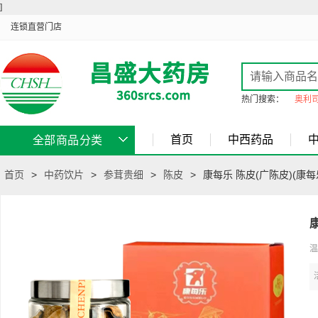
]
连锁直营门店
热门搜索：
奥利
首页
中西药品
全部商品分类
首页
>
中药饮片
>
参茸贵细
>
陈皮
>
康每乐 陈皮(广陈皮)(康每
康
温